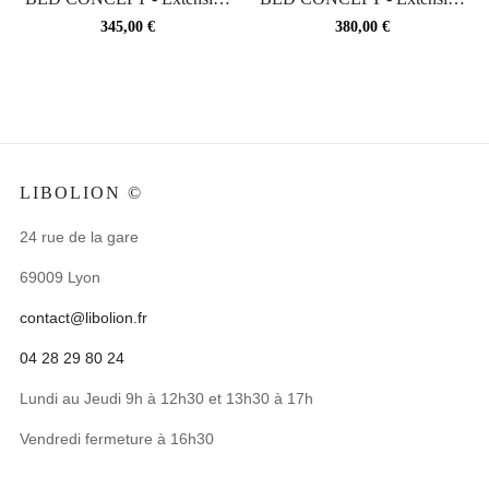
de rangement pour lit...
de rangement pour lit...
Prix
Prix
345,00 €
380,00 €
LIBOLION ©
24 rue de la gare
69009 Lyon
contact@libolion.fr
04 28 29 80 24
Lundi au Jeudi 9h à 12h30 et 13h30 à 17h
Vendredi fermeture à 16h30