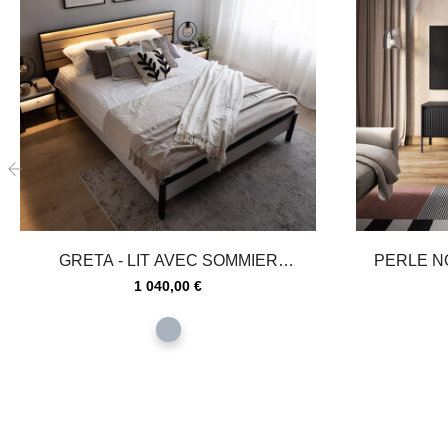
‹
GRETA - LIT AVEC SOMMIER
PERLE NOI
RELEVABLE ET LED EN...
Prix
1 040,00 €
gris