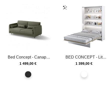
Bed Concept - Canapé
BED CONCEPT - Lit
Vert 140 pour lit...
escamotable 140x200
Prix
Prix
1 499,00 €
1 399,00 €
vertical...
graphite
blanc
S