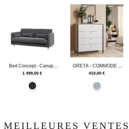
Bed Concept - Canapé
GRETA - COMMODE 4
Graphite 140 pour lit...
TIROIRS AVEC
Prix
Prix
1 499,00 €
410,00 €
ECLAIRAGE
graphite
gris
MEILLEURES VENTE