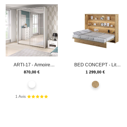
ARTI-17 - Armoire
BED CONCEPT - Lit
coulissante 2 portes
escamotable 140x200...
Prix
Prix
870,00 €
1 299,00 €
miroir...
blanc
chêne
artisan
1
Avis