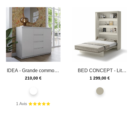
IDEA - Grande commode
BED CONCEPT - Lit
avec 4 tiroirs blanc
escamotable 140x200
Prix
Prix
210,00 €
1 299,00 €
vertical...
blanc
Cachemire
1
Avis