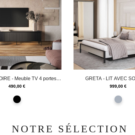
RE - Meuble TV 4 portes
GRETA - LIT AVEC S
avec éclairage...
RELEVABLE ET LED 
Prix
Prix
490,00 €
999,00 €
noir
gris
NOTRE SÉLECTION