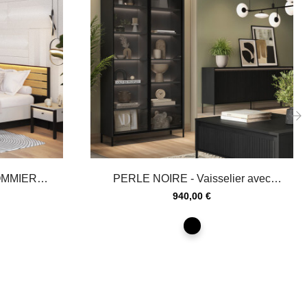
›
OMMIER
PERLE NOIRE - Vaisselier avec
EN...
éclairage - 196...
Prix
940,00 €
noir