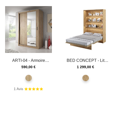
ARTI-04 - Armoire
BED CONCEPT - Lit
coulissante 2 portes en
escamotable 140x200
Prix
Prix
590,00 €
1 299,00 €
chêne...
vertical...
chêne
chêne
shetland
artisan
1
Avis