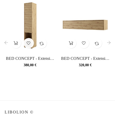
‹
›
BED CONCEPT - Extension
BED CONCEPT - Extension
de rangement pour lit...
de rangement pour lit...
Prix
Prix
380,00 €
320,00 €
LIBOLION ©