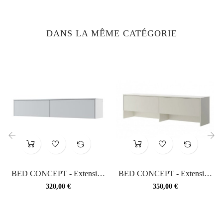
DANS LA MÊME CATÉGORIE
‹
›
BED CONCEPT - Extension
BED CONCEPT - Extension
de rangement pour lit...
de rangement pour lit...
Prix
Prix
320,00 €
350,00 €