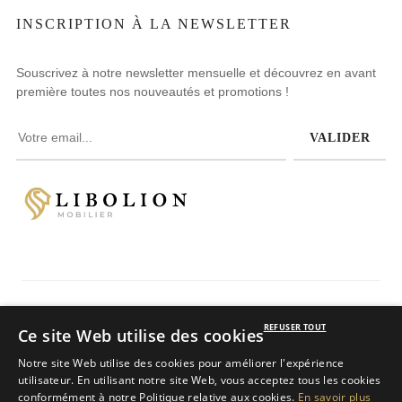
INSCRIPTION À LA NEWSLETTER
Souscrivez à notre newsletter mensuelle et découvrez en avant
première toutes nos nouveautés et promotions !
VALIDER
Avis clients
REFUSER TOUT
Ce site Web utilise des cookies
4.8
/
5
sur 234 avis
Notre site Web utilise des cookies pour améliorer l'expérience
LIBOLION
utilisateur. En utilisant notre site Web, vous acceptez tous les cookies
Copyright © 2025
tous droits réservés.
conformément à notre Politique relative aux cookies.
En savoir plus