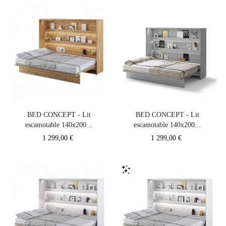
BED CONCEPT - Lit
BED CONCEPT - Lit
escamotable 140x200...
escamotable 140x200...
Prix
Prix
1 299,00 €
1 299,00 €