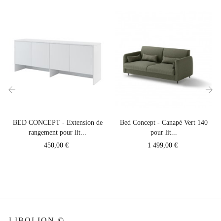
‹
›
BED CONCEPT - Extension de
Bed Concept - Canapé Vert 140
rangement pour lit...
pour lit...
Prix
Prix
450,00 €
1 499,00 €
LIBOLION ©