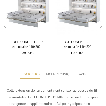
‹
›
BED CONCEPT - Lit
BED CONCEPT - Lit
escamotable 140x200...
escamotable 140x200...
Prix
Prix
1 399,00 €
1 299,00 €
DESCRIPTION
FICHE TECHNIQUE
AVIS
Cette extension de rangement vient se fixer au dessus du
lit
escamotable BED CONCEPT BC-04
et offre un large espace
de rangement supplémentaire. Idéal pour y déposer les