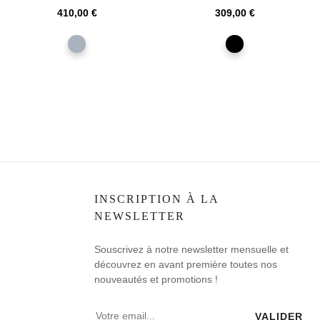
TIROIRS AVEC
et 3 portes couleur...
Prix
Prix
410,00 €
309,00 €
ECLAIRAGE
gris
noir
INSCRIPTION À LA
NEWSLETTER
Souscrivez à notre newsletter mensuelle et
découvrez en avant première toutes nos
nouveautés et promotions !
VALIDER