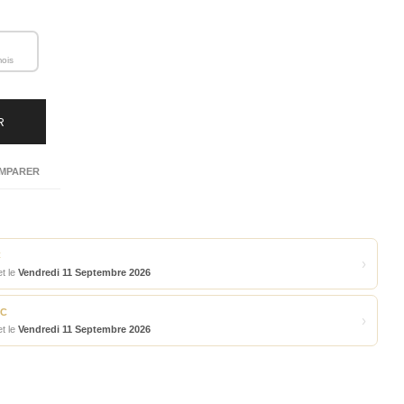
mois
R
MPARER
C
›
t le
Vendredi 11 Septembre 2026
TC
›
t le
Vendredi 11 Septembre 2026