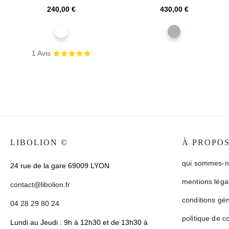
blanc et poignées métal
TIROIRS ET 1 PORTE
Prix
Prix
240,00 €
430,00 €
AVEC...
blanc
gris
1
Avis
LIBOLION ©
À PROPO
qui sommes-n
24 rue de la gare 69009 LYON
mentions léga
contact@libolion.fr
conditions gé
04 28 29 80 24
politique de co
Lundi au Jeudi : 9h à 12h30 et de 13h30 à