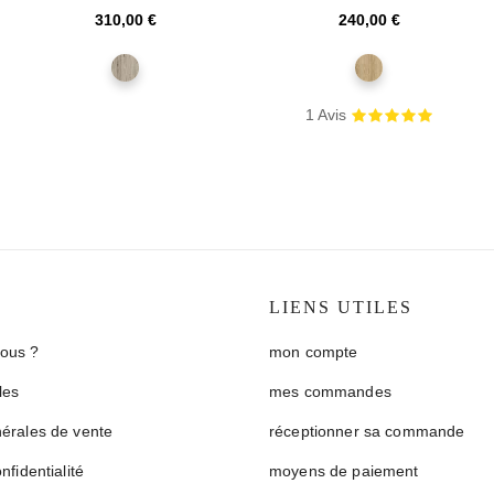
et 3 portes chêne san...
chêne shetland
Prix
Prix
310,00 €
240,00 €
chêne
chêne
san
shetland
remo
1
Avis
S
LIENS UTILES
ous ?
mon compte
les
mes commandes
nérales de vente
réceptionner sa commande
nfidentialité
moyens de paiement