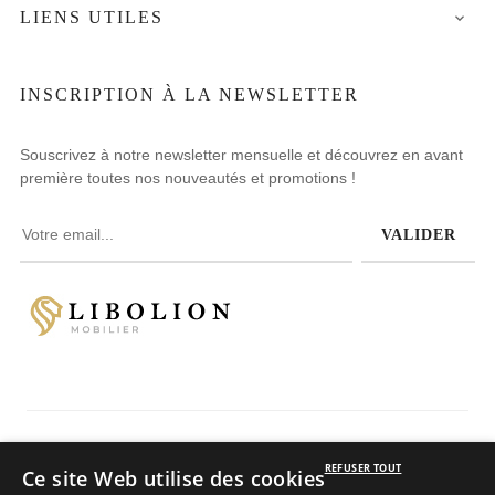
LIENS UTILES

INSCRIPTION À LA NEWSLETTER
Souscrivez à notre newsletter mensuelle et découvrez en avant
première toutes nos nouveautés et promotions !
VALIDER
Avis clients
REFUSER TOUT
Ce site Web utilise des cookies
4.8
/
5
sur 234 avis