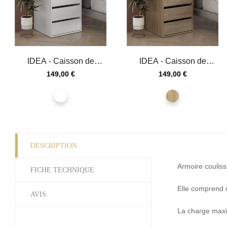
IDEA - Caisson de
IDEA - Caisson de
rangement 3 tiroirs
rangement 3 tiroirs
Prix
Prix
149,00 €
149,00 €
couleur...
couleur...
blanc
chêne
shetland
DESCRIPTION
Armoire couliss
FICHE TECHNIQUE
Elle comprend 
AVIS
La charge maxi