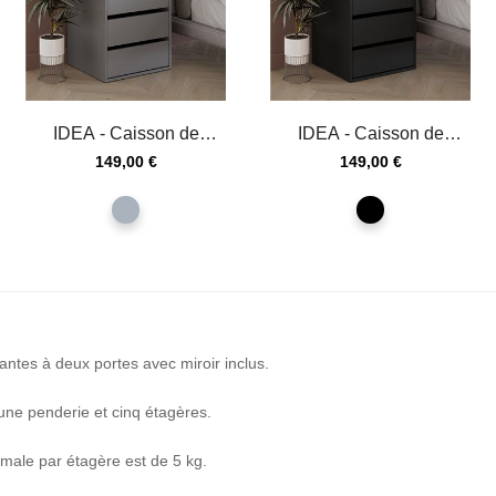
IDEA - Caisson de
IDEA - Caisson de
rangement 3 tiroirs
rangement 3 tiroirs
Prix
Prix
149,00 €
149,00 €
couleur gris
couleur noir
gris
noir
antes à deux portes avec miroir inclus.
une penderie et cinq étagères.
male par étagère est de 5 kg.