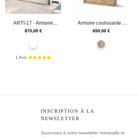
ARTI-17 - Armoire
Armoire coulissante 2
coulissante 2 portes
portes IDEA-02 chêne
Prix
Prix
870,00 €
650,00 €
miroir...
san...
blanc
chêne
san
remo
1
Avis
INSCRIPTION À LA
NEWSLETTER
Souscrivez à notre newsletter mensuelle et