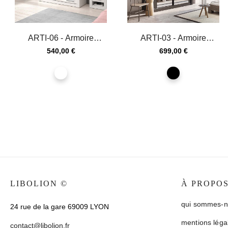
ARTI-06 - Armoire
ARTI-03 - Armoire
coulissante 2 portes avec
coulissante 2 portes en
Prix
Prix
540,00 €
699,00 €
2...
noir...
blanc
noir
LIBOLION ©
À PROPO
qui sommes-n
24 rue de la gare 69009 LYON
mentions léga
contact@libolion.fr