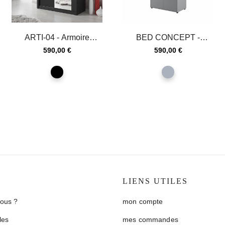
ARTI-04 - Armoire
BED CONCEPT -
coulissante 2 portes en
Armoire grise
Prix
Prix
590,00 €
590,00 €
noir...
noir
gris
S
LIENS UTILES
ous ?
mon compte
les
mes commandes