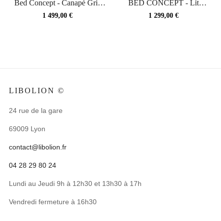
Bed Concept - Canapé Gris
BED CONCEPT - Lit
140 pour lit...
escamotable 120x200...
Prix
Prix
1 499,00 €
1 299,00 €
LIBOLION ©
24 rue de la gare
69009 Lyon
contact@libolion.fr
04 28 29 80 24
Lundi au Jeudi 9h à 12h30 et 13h30 à 17h
Vendredi fermeture à 16h30