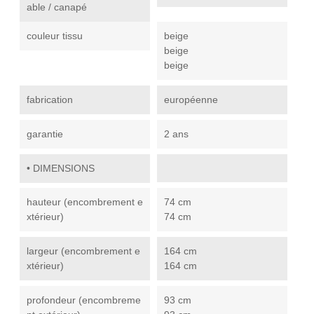
able / canapé
couleur tissu
beige
beige
beige
fabrication
européenne
garantie
2 ans
• DIMENSIONS
hauteur (encombrement e
74 cm
xtérieur)
74 cm
largeur (encombrement e
164 cm
xtérieur)
164 cm
profondeur (encombreme
93 cm