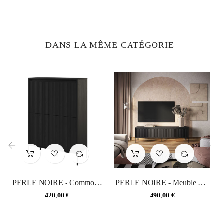
DANS LA MÊME CATÉGORIE
‹
›
PERLE NOIRE - Commode
PERLE NOIRE - Meuble TV
avec éclairage - 98cm x...
4 portes avec éclairage...
Prix
Prix
420,00 €
490,00 €