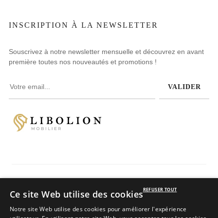
INSCRIPTION À LA NEWSLETTER
Souscrivez à notre newsletter mensuelle et découvrez en avant
première toutes nos nouveautés et promotions !
VALIDER
Avis clients
REFUSER TOUT
Ce site Web utilise des cookies
4.8
/
5
sur 234 avis
Notre site Web utilise des cookies pour améliorer l'expérience