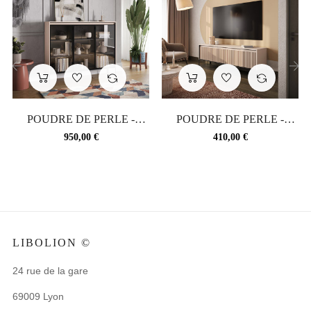
‹
›
POUDRE DE PERLE -
POUDRE DE PERLE -
Vaisselier 3 portes vitrées...
Meuble TV avec éclairage...
Prix
Prix
950,00 €
410,00 €
LIBOLION ©
24 rue de la gare
69009 Lyon