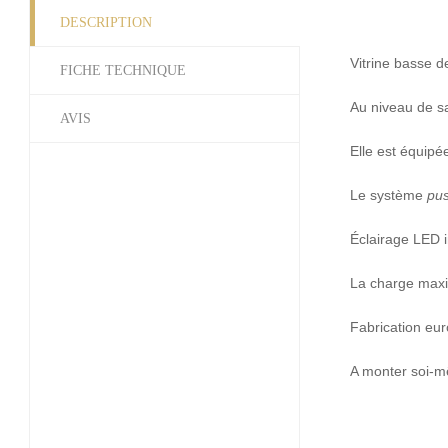
DESCRIPTION
Vitrine basse d
FICHE TECHNIQUE
Au niveau de sa
AVIS
Elle est équipé
Le système
pus
Éclairage LED in
La charge maxim
Fabrication eu
A monter soi-