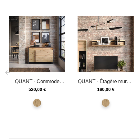
QUANT - Commode
QUANT - Étagère murale
‹
avec 4 tiroirs et éclairage
largeur 155 cm en
Prix
Prix
520,00 €
160,00 €
en...
chêne...
chêne
chêne
artisan
artisan