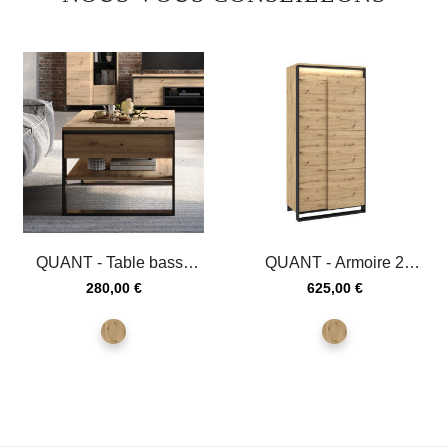
QUANT - Table basse
QUANT - Armoire 2
avec tiroirs latéraux en...
portes avec éclairage
Prix
Prix
280,00 €
625,00 €
en...
chêne
chêne
artisan
artisan