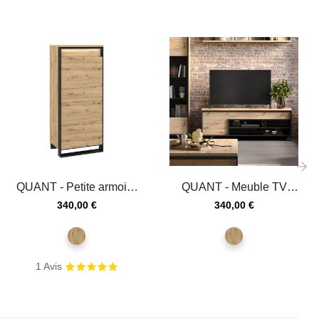
QUANT - Petite armoire
QUANT - Meuble TV
›
une porte avec
avec tiroirs et éclairage
Prix
Prix
340,00 €
340,00 €
éclairage...
en...
chêne
chêne
artisan
artisan
1
Avis