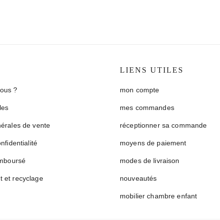
S
LIENS UTILES
ous ?
mon compte
les
mes commandes
nérales de vente
réceptionner sa commande
nfidentialité
moyens de paiement
emboursé
modes de livraison
 et recyclage
nouveautés
mobilier chambre enfant