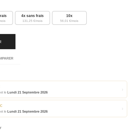
rais
4x sans frais
10x
mois
131,25 €/mois
56,01 €/mois
R
MPARER
C
›
et le
Lundi 21 Septembre 2026
TC
›
et le
Lundi 21 Septembre 2026
r