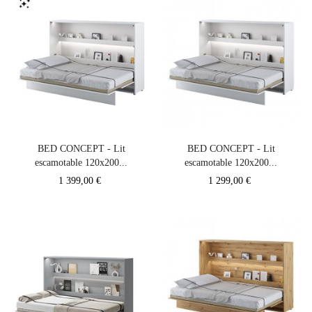
BED CONCEPT - Lit
BED CONCEPT - Lit
escamotable 120x200...
escamotable 120x200...
Prix
Prix
1 399,00 €
1 299,00 €