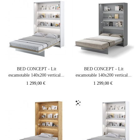
BED CONCEPT - Lit
BED CONCEPT - Lit
escamotable 140x200 vertical...
escamotable 140x200 vertical...
Prix
Prix
1 299,00 €
1 299,00 €