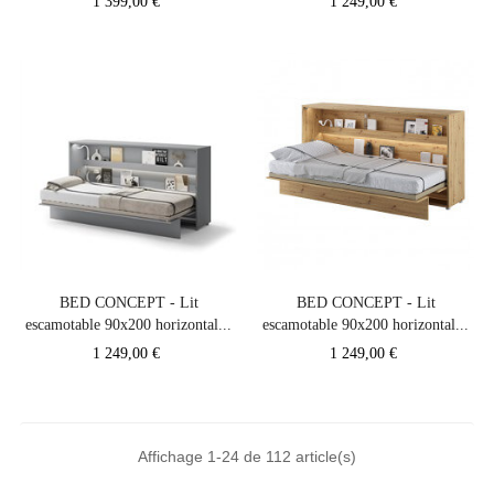
Prix
Prix
1 399,00 €
1 249,00 €
BED CONCEPT - Lit
BED CONCEPT - Lit
escamotable 90x200 horizontal...
escamotable 90x200 horizontal...
Prix
Prix
1 249,00 €
1 249,00 €
Affichage 1-24 de 112 article(s)