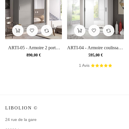
‹
›
ARTI-05 - Armoire 2 portes
ARTI-04 - Armoire coulissante
avec miroir en gris...
2 portes en blanc...
Prix
Prix
890,00 €
595,00 €
1
Avis
LIBOLION ©
24 rue de la gare