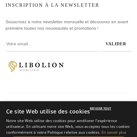
INSCRIPTION À LA NEWSLETTER
Souscrivez à notre newsletter mensuelle et découvrez en avant
première toutes nos nouveautés et promotions !
VALIDER
Avis clients
REFUSER TOUT
Ce site Web utilise des cookies
4.8
/
5
sur 234 avis
Notre site Web utilise des cookies pour améliorer l'expérience
LIBOLION
utilisateur. En utilisant notre site Web, vous acceptez tous les cookies
Copyright © 2025
tous droits réservés.
conformément à notre Politique relative aux cookies.
En savoir plus