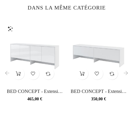
DANS LA MÊME CATÉGORIE
‹
›
BED CONCEPT - Extension
BED CONCEPT - Extension
de rangement pour lit...
de rangement pour lit...
Prix
Prix
465,00 €
350,00 €