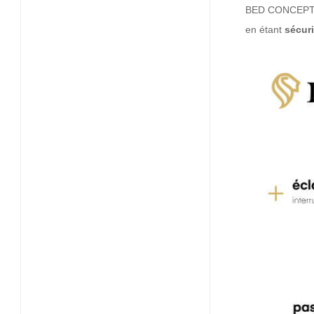
BED CONCEPT ré
en étant
sécur