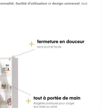
ionnalité
,
facilité
d'utilisation
et
design universel
, tout