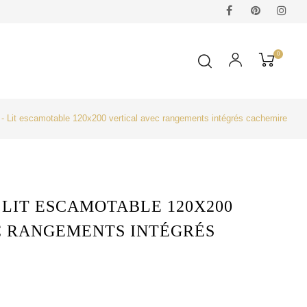
Facebook
Pinterest
Ins
0
it escamotable 120x200 vertical avec rangements intégrés cachemire
 LIT ESCAMOTABLE 120X200
C RANGEMENTS INTÉGRÉS