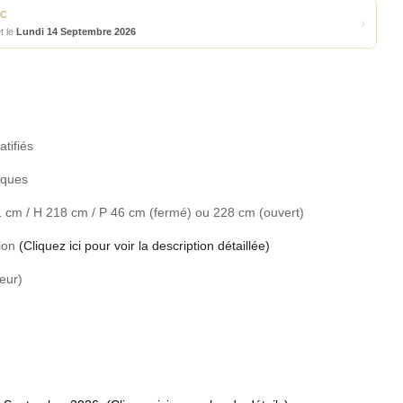
TC
›
t le
Lundi 14 Septembre 2026
tifiés
iques
1 cm / H 218 cm / P 46 cm (fermé) ou 228 cm (ouvert)
tion
(Cliquez ici pour voir la description détaillée)
eur)