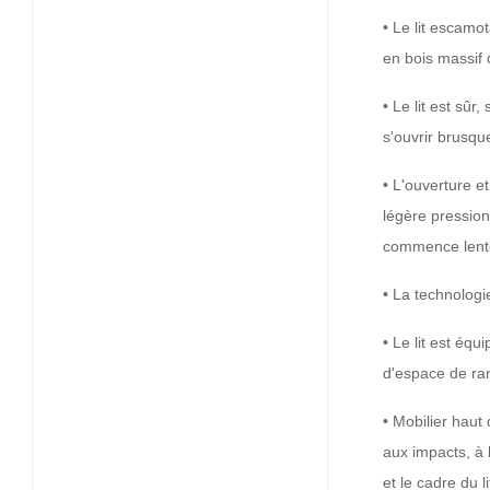
• Le lit escamo
en bois massif 
• Le lit est sûr
s'ouvrir brusq
• L'ouverture e
légère pression
commence lentem
• La technologi
• Le lit est équ
d'espace de ran
• Mobilier haut
aux impacts, à 
et le cadre du 