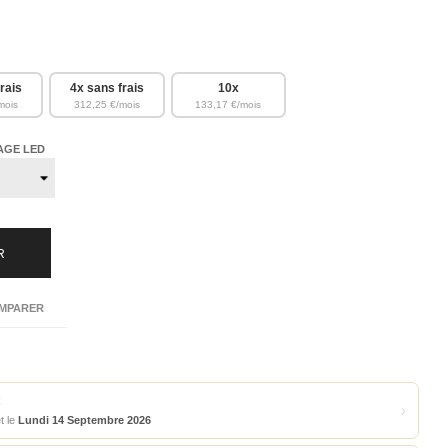
rais
4x sans frais
10x
mois
312,25 €/mois
133,17 €/mois
AGE LED
R
MPARER
C
›
t le
Lundi 14 Septembre 2026