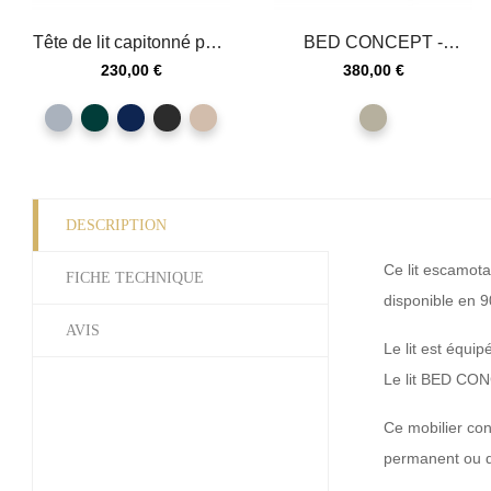
Tête de lit capitonné pour
BED CONCEPT -
lit Bed Concept
Extension de rangement
Prix
Prix
230,00 €
380,00 €
pour lit...
gris
vert
bleu
graphite
beige
Cachemire
foncé
foncé
DESCRIPTION
Ce lit escamota
FICHE TECHNIQUE
disponible en 9
AVIS
Le lit est équi
Le lit BED CON
Ce mobilier con
permanent ou d