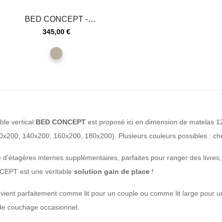
BED CONCEPT -
Extension de rangement
Prix
345,00 €
pour lit...
Cachemire
ble vertical
BED CONCEPT
est proposé ici en dimension de matelas 
0x200, 140x200, 160x200, 180x200). Plusieurs couleurs possibles : chêne
pé d'étagères internes supplémentaires, parfaites pour ranger des livres
CEPT est une véritable
solution gain de place
!
vient parfaitement comme lit pour un couple ou comme lit large pour un
e couchage occasionnel.