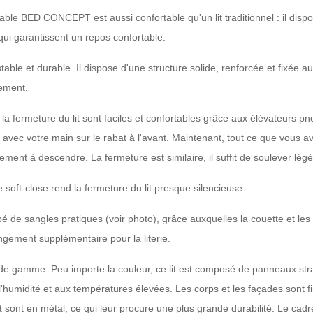
table BED CONCEPT est aussi confortable qu'un lit traditionnel : il disp
qui garantissent un repos confortable.
, stable et durable. Il dispose d'une structure solide, renforcée et fixé
uement.
t la fermeture du lit sont faciles et confortables grâce aux élévateurs
 avec votre main sur le rabat à l'avant. Maintenant, tout ce que vous ave
ent à descendre. La fermeture est similaire, il suffit de soulever légèr
e soft-close rend la fermeture du lit presque silencieuse.
ipé de sangles pratiques (voir photo), grâce auxquelles la couette et les
gement supplémentaire pour la literie.
 de gamme. Peu importe la couleur, ce lit est composé de panneaux stra
l'humidité et aux températures élevées. Les corps et les façades sont
lit sont en métal, ce qui leur procure une plus grande durabilité. Le cad