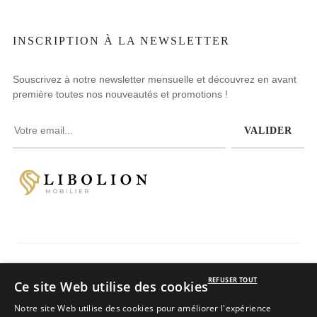
INSCRIPTION À LA NEWSLETTER
Souscrivez à notre newsletter mensuelle et découvrez en avant
première toutes nos nouveautés et promotions !
VALIDER
Avis clients
REFUSER TOUT
Ce site Web utilise des cookies
4.8
/
5
sur 234 avis
Notre site Web utilise des cookies pour améliorer l'expérience