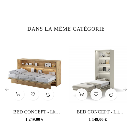
DANS LA MÊME CATÉGORIE
‹
›
BED CONCEPT - Lit
BED CONCEPT - Lit
escamotable 90x200
escamotable BED
Prix
Prix
1 249,00 €
1 149,00 €
horizontal...
CONCEPT...