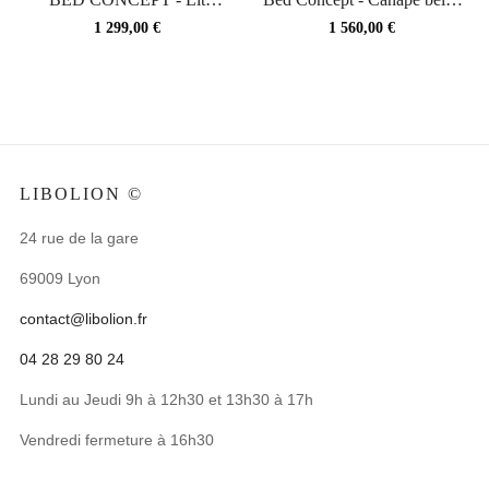
escamotable 140x200...
160 pour lit...
Prix
Prix
1 299,00 €
1 560,00 €
LIBOLION ©
24 rue de la gare
69009 Lyon
contact@libolion.fr
04 28 29 80 24
Lundi au Jeudi 9h à 12h30 et 13h30 à 17h
Vendredi fermeture à 16h30