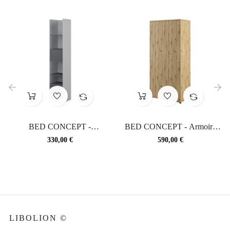
‹
›
BED CONCEPT -
BED CONCEPT - Armoire
Bibliothèque gris et graphite
chêne artisan
Prix
Prix
330,00 €
590,00 €
5...
LIBOLION ©