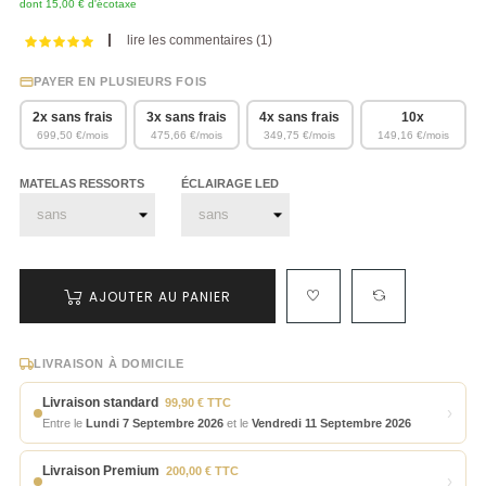
dont 15,00 € d'écotaxe
lire les commentaires (
1
)
PAYER EN PLUSIEURS FOIS
2x sans frais
3x sans frais
4x sans frais
10x
699,50 €/mois
475,66 €/mois
349,75 €/mois
149,16 €/mois
MATELAS RESSORTS
ÉCLAIRAGE LED
AJOUTER AU PANIER
LIVRAISON À DOMICILE
Livraison standard
99,90 € TTC
›
Entre le
Lundi 7 Septembre 2026
et le
Vendredi 11 Septembre 2026
Livraison Premium
200,00 € TTC
›