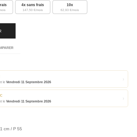
rais
4x sans frais
10x
mois
147,50 €/mois
62,93 €/mois
R
MPARER
C
›
t le
Vendredi 11 Septembre 2026
TC
›
t le
Vendredi 11 Septembre 2026
1 cm / P 55