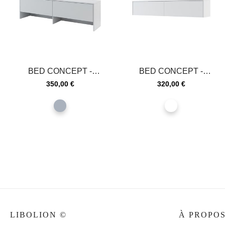
BED CONCEPT -
BED CONCEPT -
Extension de rangement
Extension de rangement
Prix
Prix
350,00 €
320,00 €
pour lit...
pour lit...
gris
blanc
LIBOLION ©
À PROPO