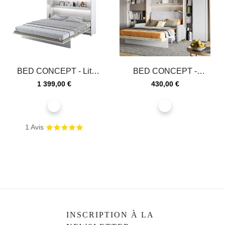
BED CONCEPT - Lit
BED CONCEPT -
escamotable 180x200
Armoire grise 1 porte
Prix
Prix
1 399,00 €
430,00 €
vertical...
pour lit...
blanc
blanc
1
Avis
INSCRIPTION À LA