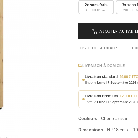
2x sans frais
3x sans f
295,00 €/mois
200,60 €/
AJOUTER AU PANIE
LISTE DE SOUHAITS
CO
LIVRAISON À DOMICILE
Livraison standard
49,00 € TT
Entre le
Lundi 7 Septembre 2026
e
Livraison Premium
120,00 € T
Entre le
Lundi 7 Septembre 2026
e
Couleurs
: Chêne artisan
Dimensions
: H 218 cm / L 10