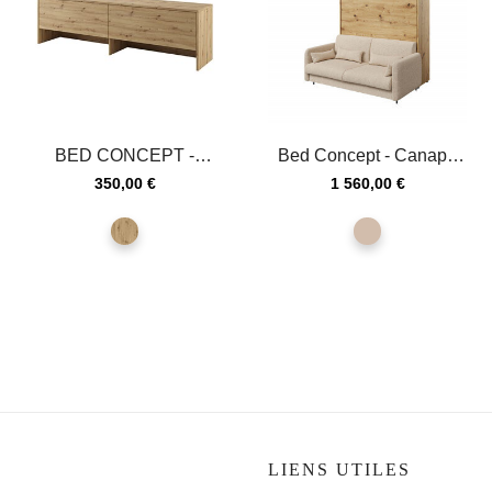
BED CONCEPT -
Bed Concept - Canapé
Extension de rangement
beige 160 pour lit...
Prix
Prix
350,00 €
1 560,00 €
pour lit...
chêne
beige
artisan
S
LIENS UTILES