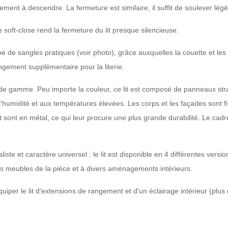
ent à descendre. La fermeture est similaire, il suffit de soulever légèr
e soft-close rend la fermeture du lit presque silencieuse.
ipé de sangles pratiques (voir photo), grâce auxquelles la couette et les
gement supplémentaire pour la literie.
 de gamme. Peu importe la couleur, ce lit est composé de panneaux stra
l'humidité et aux températures élevées. Les corps et les façades sont
lit sont en métal, ce qui leur procure une plus grande durabilité. Le cad
iste et caractère universel : le lit est disponible en 4 différentes vers
s meubles de la pièce et à divers aménagements intérieurs.
équiper le lit d'extensions de rangement et d'un éclairage intérieur (plus