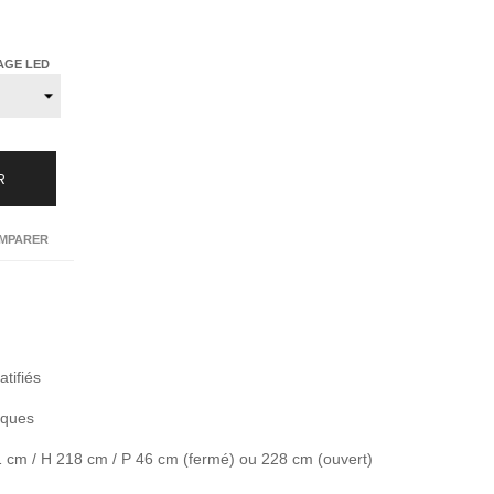
AGE LED
R
MPARER
tifiés
iques
1 cm / H 218 cm / P 46 cm (fermé) ou 228 cm (ouvert)