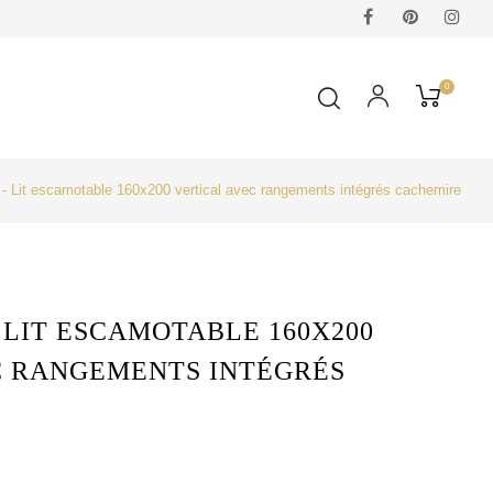
Facebook
Pinterest
Ins
0
it escamotable 160x200 vertical avec rangements intégrés cachemire
 LIT ESCAMOTABLE 160X200
C RANGEMENTS INTÉGRÉS