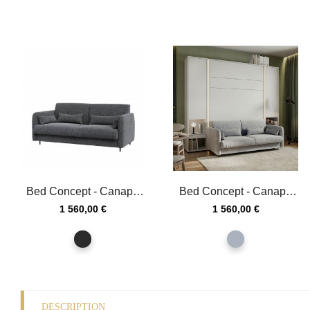
Bed Concept - Canapé
Bed Concept - Canapé
Graphite 160 pour lit...
Gris 160 pour lit...
Prix
Prix
1 560,00 €
1 560,00 €
graphite
gris
DESCRIPTION