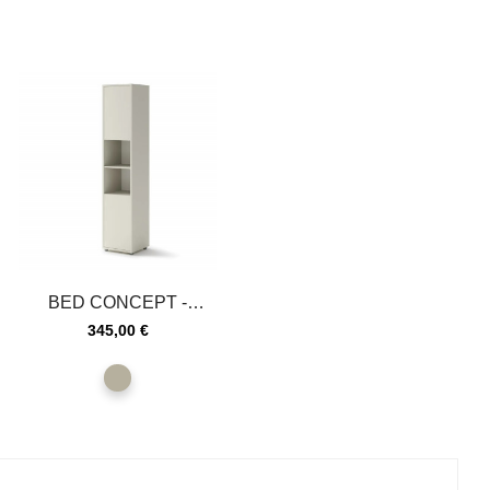
BED CONCEPT -
Extension de rangement
Prix
345,00 €
pour lit...
Cachemire