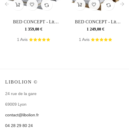
‹
›
BED CONCEPT - Lit
BED CONCEPT - Lit
escamotable 160x200
escamotable 120x200
Prix
Prix
1 359,00 €
1 249,00 €
vertical...
vertical...
1
Avis
1
Avis
LIBOLION ©
24 rue de la gare
69009 Lyon
contact@libolion.fr
04 28 29 80 24