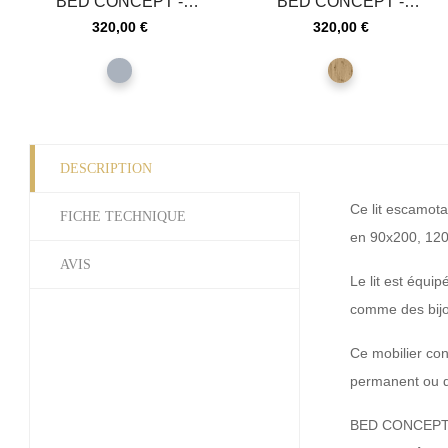
BED CONCEPT -
BED CONCEPT -
Extension de rangement
Extension de rangement
Prix
Prix
320,00 €
320,00 €
pour lit...
pour lit...
gris
chêne
artisan
DESCRIPTION
Ce lit escamota
FICHE TECHNIQUE
en 90x200, 120x
AVIS
Le lit est équi
comme des bijo
Ce mobilier con
permanent ou d
BED CONCEPT ré