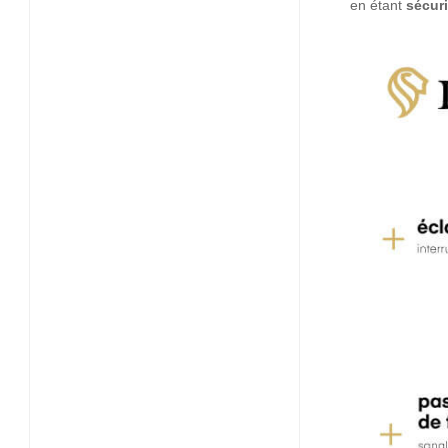
en étant
sécur