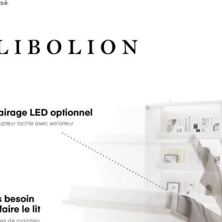
isé
.