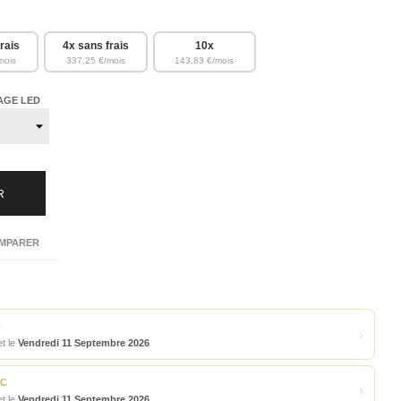
rais
4x sans frais
10x
mois
337,25 €/mois
143,83 €/mois
AGE LED
R
MPARER
C
›
t le
Vendredi 11 Septembre 2026
TC
›
t le
Vendredi 11 Septembre 2026