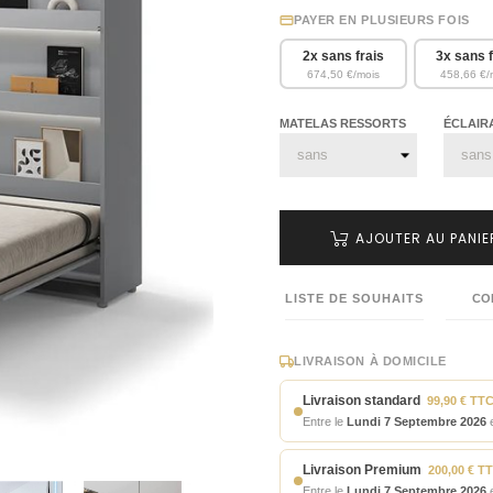
PAYER EN PLUSIEURS FOIS
2x sans frais
3x sans f
674,50 €/mois
458,66 €/
MATELAS RESSORTS
ÉCLAIR
AJOUTER AU PANIE
LISTE DE SOUHAITS
CO
LIVRAISON À DOMICILE
Livraison standard
99,90 € TT
Entre le
Lundi 7 Septembre 2026
e
Livraison Premium
200,00 € T
Entre le
Lundi 7 Septembre 2026
e