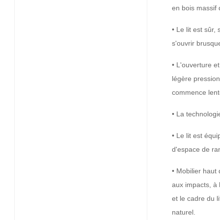
en bois massif 
• Le lit est sûr
s'ouvrir brusq
• L'ouverture e
légère pression
commence lentem
• La technologi
• Le lit est équ
d'espace de ran
• Mobilier haut
aux impacts, à 
et le cadre du 
naturel.