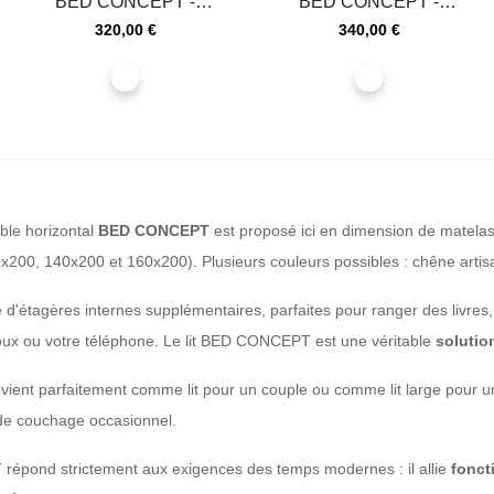
BED CONCEPT -
BED CONCEPT -
Extension de rangement
Extension de rangement
Prix
Prix
320,00 €
340,00 €
pour lit...
pour lit...
blanc
blanc
ble horizontal
BED CONCEPT
est proposé ici en dimension de matelas
200, 140x200 et 160x200). Plusieurs couleurs possibles : chêne artisan,
pé d'étagères internes supplémentaires, parfaites pour ranger des livres
ux ou votre téléphone. Le lit BED CONCEPT est une véritable
solutio
vient parfaitement comme lit pour un couple ou comme lit large pour un
e couchage occasionnel.
pond strictement aux exigences des temps modernes : il allie
fonct