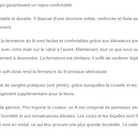
qui garantissent un repos confortable.
, stable et durable. Il dispose d'une structure solide, renforcée et fixé
uement.
t la fermeture du lit sont faciles et confortables grâce aux élévateurs
 avec votre main sur le rabat à l'avant. Maintenant, tout ce que vous ave
ent à descendre. La fermeture est similaire, il suffit de soulever légèr
e soft-close rend la fermeture du lit presque silencieuse.
ipé de sangles pratiques (voir photo), grâce auxquelles la couette et les
gement supplémentaire pour la literie.
 de gamme. Peu importe la couleur, ce lit est composé de panneaux stra
l'humidité et aux températures élevées. Les corps et les façades sont
lit sont en métal, ce qui leur procure une plus grande durabilité. Le cad